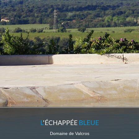
LE DOMAINE
RÉSERVATION
Réservez votre séjour
Moyens de paiement
Assurance annulation
Conditions générales de vente TPI_maisonVilla;Maison/Villa
CONTACT
À VOIR À FAIRE
Les plus belles plages
à faire
Le golf de Valcros
Se restaurer
L'office de tourisme
PROPRIÉTAIRES
L
'ÉCHAPPÉE
BLEUE
NOS VENTES
Domaine de Valcros