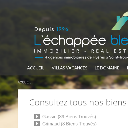
ACCUEIL
VILLAS VACANCES
LE DOMAINE
ACCUEIL
Consultez tous nos biens
Gassin (39 Biens Trouvés)
Grimaud (8 Biens Trouvés)