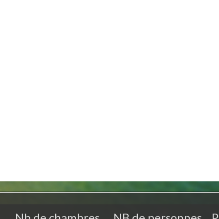
Nb de chambres
NB de personnes
P