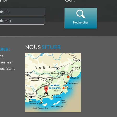
Rechercher
NOUS
SITUER
NS :
os
sur les
ou, Saint