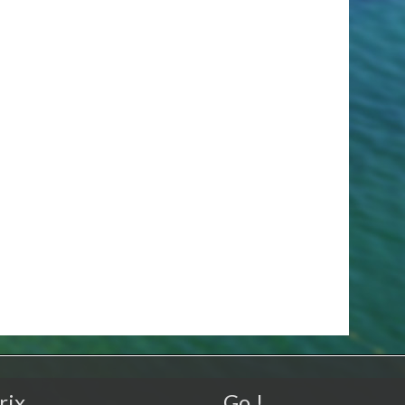
rix
Go !