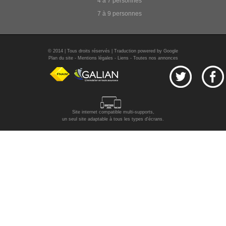
4 à 7 personnes
7 à 9 personnes
© 2014 | Tous droits réservés | Traduction powered by Google
Plan du site
-
Mentions légales
-
Liens
-
Toutes nos annonces
Site internet compatible multi-supports,
un seul site adaptable à tous les types d'écrans.