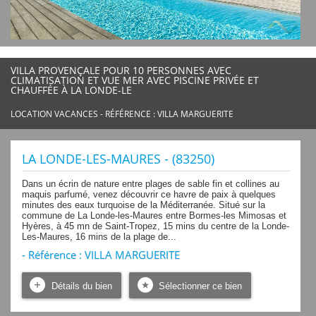
VILLA PROVENÇALE POUR 10 PERSONNES AVEC
CLIMATISATION ET VUE MER AVEC PISCINE PRIVÉE ET
CHAUFFÉE À LA LONDE-LE
LOCATION VACANCES - RÉFÉRENCE : VILLA MARGUERITE
LA LONDE-LES-MAURES - (83250)
Dans un écrin de nature entre plages de sable fin et collines au
maquis parfumé, venez découvrir ce havre de paix à quelques
minutes des eaux turquoise de la Méditerranée. Situé sur la
commune de La Londe-les-Maures entre Bormes-les Mimosas et
Hyères, à 45 mn de Saint-Tropez, 15 mins du centre de la Londe-
Les-Maures, 16 mins de la plage de...
- Référence : VILLA MARGUERITE
Détails du bien
Sélectionner ce bien