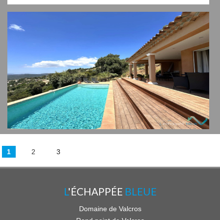
1
2
3
L
'ÉCHAPPÉE
BLEUE
Domaine de Valcros