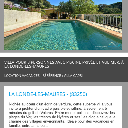
VILLA POUR 8 PERSONNES AVEC PISCINE PRIVÉE ET VUE MER, À
LA LONDE-LES-MAURES
LOCATION VACANCES - RÉFÉRENCE : VILLA CAPRI
LA LONDE-LES-MAURES - (83250)
Nichée au cœur d’un écrin de verdure, cette superbe villa vous
invite à profiter d’un cadre paisible et raffiné, à seulement 5
minutes du golf de Valcros. Entre mer et collines, découvrez les
plages du Var, les trésors de Hyères et ses îles d’or, ainsi que le
charme des villages environnants. Idéale pour des vacances en
famille, entre amis ou...