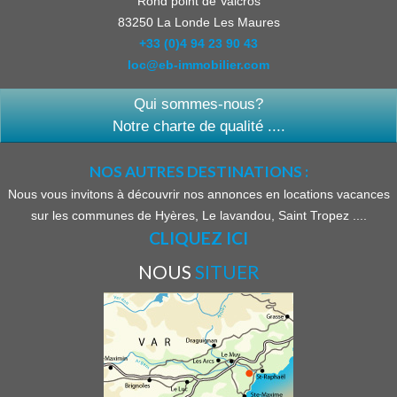
Rond point de Valcros
83250
La Londe Les Maures
+33 (0)4 94 23 90 43
loc@eb-immobilier.com
Qui sommes-nous?
Notre charte de qualité ....
NOS AUTRES DESTINATIONS :
Nous vous invitons à découvrir nos annonces en locations vacances
sur les communes de Hyères, Le lavandou, Saint Tropez ....
CLIQUEZ ICI
NOUS
SITUER