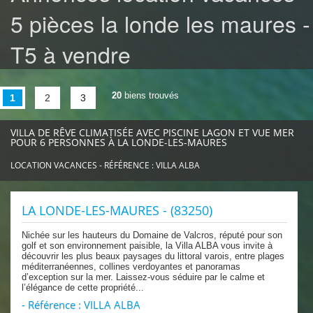
LE DOMAINE
5 pièces la londe les maures -
RÉSERVATION
Réservez votre séjour
T5 à vendre
Moyens de paiement
Assurance annulation
20
biens trouvés
1
2
3
Conditions générales de vente TPI_maisonVilla;Maison/Villa
CONTACT
VILLA DE RÊVE CLIMATISÉE AVEC PISCINE LAGON ET VUE MER
À VOIR À FAIRE
POUR 6 PERSONNES À LA LONDE-LES-MAURES
Les plus belles plages
LOCATION VACANCES - RÉFÉRENCE : VILLA ALBA
à faire
Le golf de Valcros
LA LONDE-LES-MAURES - (83250)
Se restaurer
Nichée sur les hauteurs du Domaine de Valcros, réputé pour son
L'office de tourisme
golf et son environnement paisible, la Villa ALBA vous invite à
PROPRIÉTAIRES
découvrir les plus beaux paysages du littoral varois, entre plages
méditerranéennes, collines verdoyantes et panoramas
NOS VENTES
d’exception sur la mer. Laissez-vous séduire par le calme et
l’élégance de cette propriété...
- Référence : VILLA ALBA