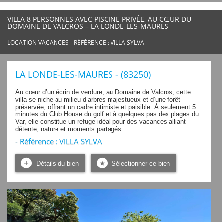
VILLA 8 PERSONNES AVEC PISCINE PRIVÉE, AU CŒUR DU
DOMAINE DE VALCROS – LA LONDE-LES-MAURES
LOCATION VACANCES - RÉFÉRENCE : VILLA SYLVA
LA LONDE-LES-MAURES - (83250)
Au cœur d’un écrin de verdure, au Domaine de Valcros, cette
villa se niche au milieu d’arbres majestueux et d’une forêt
préservée, offrant un cadre intimiste et paisible. À seulement 5
minutes du Club House du golf et à quelques pas des plages du
Var, elle constitue un refuge idéal pour des vacances alliant
détente, nature et moments partagés. ...
- Référence : VILLA SYLVA
Détails du bien
Sélectionner ce bien