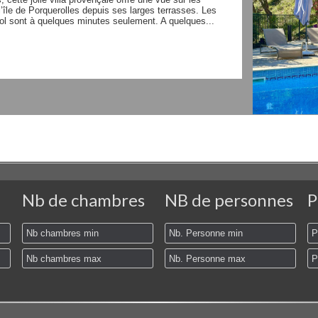
’île de Porquerolles depuis ses larges terrasses. Les
ol sont à quelques minutes seulement. A quelques...
Nb de chambres
NB de personnes
P