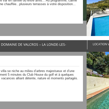
le var en famille ou entre amis... Au programme, calme
e chauffée...plusieurs terrasses à votre disposition...
U DOMAINE DE VALCROS – LA LONDE-LES-
LOCATION V
villa se niche au milieu d’arbres majestueux et d’une
ulement 5 minutes du Club House du golf et à quelques
es vacances alliant détente, nature et moments partagés.