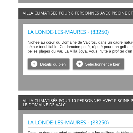
VILLA CLIMATISÉE POUR 8 PERSONNES AVEC PISCINE E
LA LONDE-LES-MAURES - (83250)
Nichée au cœur du Domaine de Valcros, dans un cadre naturel
séjour inoubliable. Ce domaine prisé, réputé pour son golf et s
belles plages du Var. La Villa Joya, vous invite à profiter d'u
Détails du bien
Sélectionner ce bien
VILLA CLIMATISÉE POUR 10 PERSONNES AVEC PISCINE P
LE DOMAINE DE VALC
LA LONDE-LES-MAURES - (83250)
Dans un domaine privé et sécurisé sur les collines de Valcros,