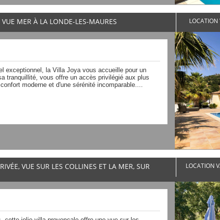
T VUE MER À LA LONDE-LES-MAURES
LOCATION 
 exceptionnel, la Villa Joya vous accueille pour un
a tranquillité, vous offre un accès privilégié aux plus
n confort moderne et d'une sérénité incomparable....
RIVÉE, VUE SUR LES COLLINES ET LA MER, SUR
LOCATION V
 cette jolie villa provençale offre une vue sur les