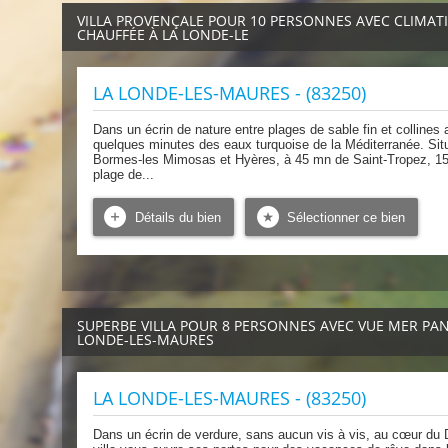
VILLA PROVENÇALE POUR 10 PERSONNES AVEC CLIMATIS
CHAUFFÉE À LA LONDE-LE
LA LONDE-LES-MAURES - (83250)
Dans un écrin de nature entre plages de sable fin et colline
quelques minutes des eaux turquoise de la Méditerranée. Si
Bormes-les Mimosas et Hyères, à 45 mn de Saint-Tropez, 15
plage de...
Détails du bien
Sélectionner ce bien
SUPERBE VILLA POUR 8 PERSONNES AVEC VUE MER PAN
LONDE-LES-MAURES
LA LONDE-LES-MAURES - (83250)
Dans un écrin de verdure, sans aucun vis à vis, au cœur du D