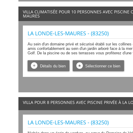
VILLA CLIMATISÉE POUR 10 PERSONNES AVEC PISCINE 
MAURES
LA LONDE-LES-MAURES - (83250)
Au sein d'un domaine privé et sécurisé établi sur les collines 
amis confortablement au sein d'un jardin arboré face à la mer 
Golf. De la piscine ou de ses terrasses vous profiterez d'une
Détails du bien
Sélectionner ce bien
VILLA POUR 8 PERSONNES AVEC PISCINE PRIVÉE À LA 
LA LONDE-LES-MAURES - (83250)