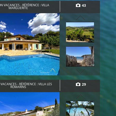
43
N VACANCES - RÉFÉRENCE : VILLA
MARGUERITE
29
VACANCES - RÉFÉRENCE : VILLA LES
ROMARINS