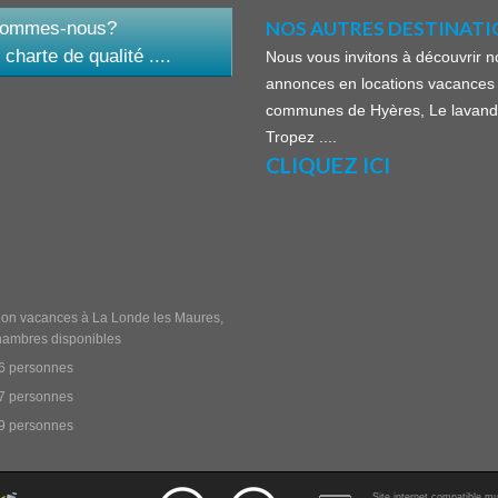
NOS AUTRES DESTINATIO
sommes-nous?
 charte de qualité ....
Nous vous invitons à découvrir n
annonces en locations vacances 
communes de Hyères, Le lavand
Tropez ....
CLIQUEZ ICI
ion vacances à La Londe les Maures,
hambres disponibles
 6 personnes
 7 personnes
 9 personnes
Site internet compatible mu