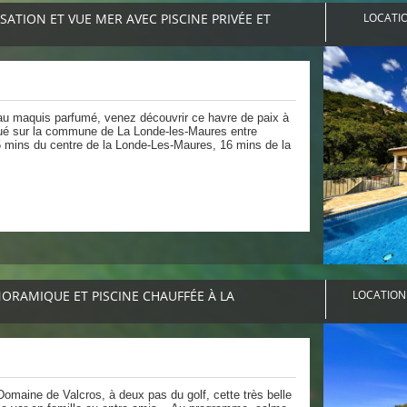
ATION ET VUE MER AVEC PISCINE PRIVÉE ET
LOCATIO
s au maquis parfumé, venez découvrir ce havre de paix à
tué sur la commune de La Londe-les-Maures entre
 mins du centre de la Londe-Les-Maures, 16 mins de la
ORAMIQUE ET PISCINE CHAUFFÉE À LA
LOCATION 
omaine de Valcros, à deux pas du golf, cette très belle