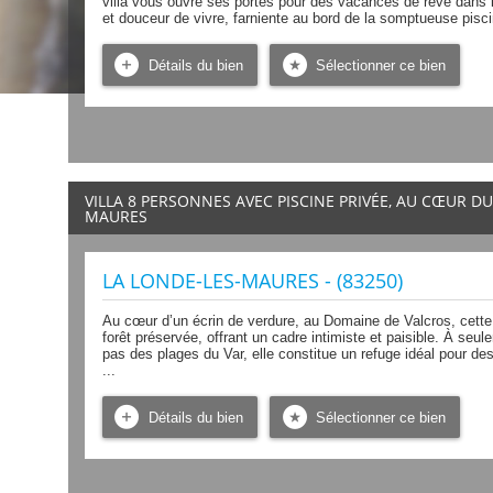
villa vous ouvre ses portes pour des vacances de rêve dans 
et douceur de vivre, farniente au bord de la somptueuse piscin
Détails du bien
Sélectionner ce bien
VILLA 8 PERSONNES AVEC PISCINE PRIVÉE, AU CŒUR D
MAURES
LA LONDE-LES-MAURES - (83250)
Au cœur d’un écrin de verdure, au Domaine de Valcros, cette 
forêt préservée, offrant un cadre intimiste et paisible. À se
pas des plages du Var, elle constitue un refuge idéal pour d
...
Détails du bien
Sélectionner ce bien