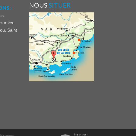
NOUS
SITUER
NS :
os
sur les
ou, Saint
lti-supports,