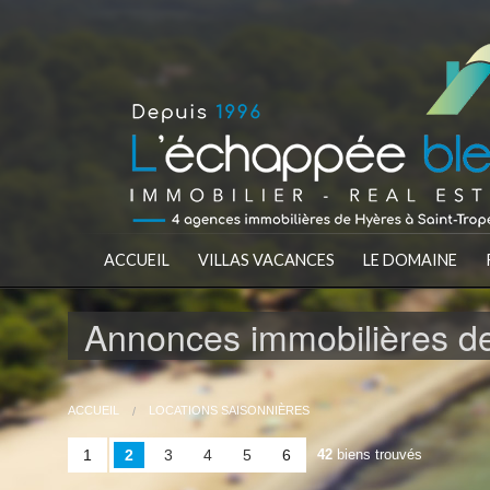
ACCUEIL
VILLAS VACANCES
LE DOMAINE
Annonces immobilières de
ACCUEIL
LOCATIONS SAISONNIÈRES
1
2
3
4
5
6
42
biens trouvés