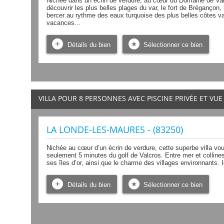
Nichée dans un écrin de verdure, au cœur du Domaine de Valc
découvrir les plus belles plages du var, le fort de Brégançon,
bercer au rythme des eaux turquoise des plus belles côtes v
vacances...
Détails du bien
Sélectionner ce bien
VILLA POUR 8 PERSONNES AVEC PISCINE PRIVÉE ET VU
LA LONDE-LES-MAURES - (83250)
Nichée au cœur d’un écrin de verdure, cette superbe villa vous 
seulement 5 minutes du golf de Valcros. Entre mer et collines
ses îles d’or, ainsi que le charme des villages environnants. 
Détails du bien
Sélectionner ce bien