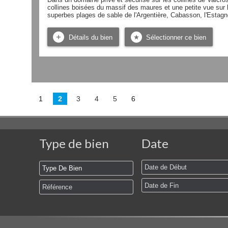
collines boisées du massif des maures et une petite vue sur l
superbes plages de sable de l'Argentière, Cabasson, l'Estagn
Détails du bien
Sélectionner ce bien
1
2
3
4
5
6
Type de bien
Date