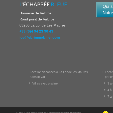
L
'ÉCHAPPÉE
BLEUE
Qui 
Notre
Domaine de Valcros
Rond point de Valcros
83250
La Londe Les Maures
+33 (0)4 94 23 90 43
loc@eb-immobilier.com
+
+
Location vacances à La Londe les Maures
Locat
dans le Var
par c
+
+
Villas avec piscine
3 à
+
4 à
+
7 à
© 2014 | Tous droits réservés | Traduction powered by Google