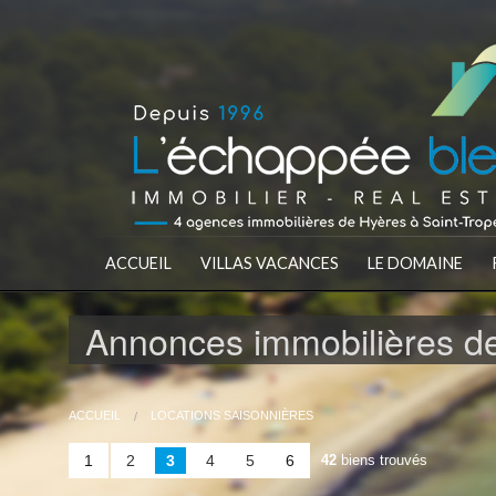
ACCUEIL
VILLAS VACANCES
LE DOMAINE
Annonces immobilières de
ACCUEIL
LOCATIONS SAISONNIÈRES
1
2
3
4
5
6
42
biens trouvés