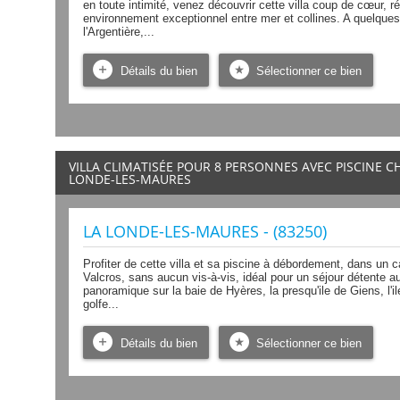
en toute intimité, venez découvrir cette villa coup de cœur,
environnement exceptionnel entre mer et collines. A quelque
l'Argentière,...
Détails du bien
Sélectionner ce bien
VILLA CLIMATISÉE POUR 8 PERSONNES AVEC PISCINE 
LONDE-LES-MAURES
LA LONDE-LES-MAURES - (83250)
Profiter de cette villa et sa piscine à débordement, dans un
Valcros, sans aucun vis-à-vis, idéal pour un séjour détente a
panoramique sur la baie de Hyères, la presqu'ile de Giens, l'il
golfe...
Détails du bien
Sélectionner ce bien