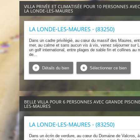
VILLA PRIVÉE ET CLIMATISÉE POUR 10 PERSONNES AVEC
LA LONDE-LES-MAURES
LA LONDE-LES-MAURES - (83250)
Dans un cadre privilégié, au cœur du massif des Maures, en
mer, au calme et sans aucun vis à vis, venez séjourner sur L
un golf international, entre plages de sable fin et collines 
de...
Détails du bien
Sélectionner ce bien
BELLE VILLA POUR 6 PERSONNES AVEC GRANDE PISCIN
LES-MAURES
LA LONDE-LES-MAURES - (83250)
Dans un écrin de verdure, au cœur du Domaine de Valcros, à