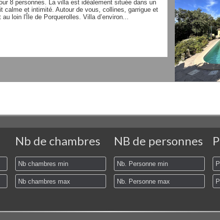
r 8 personnes. La villa est idéalement située dans un
t calme et intimité. Autour de vous, collines, garrigue et
 loin l'Île de Porquerolles. Villa d’environ...
Nb de chambres
NB de personnes
P