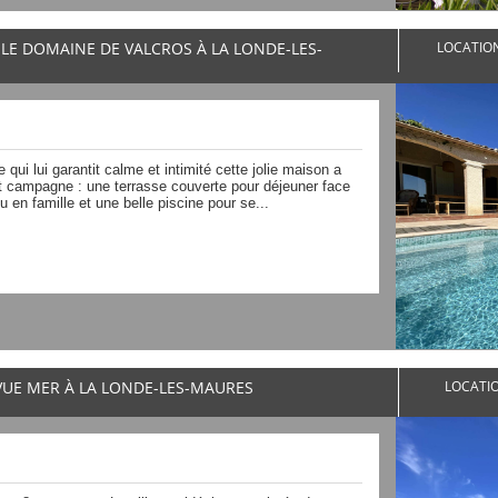
 LE DOMAINE DE VALCROS À LA LONDE-LES-
LOCATION
qui lui garantit calme et intimité cette jolie maison a
 et campagne : une terrasse couverte pour déjeuner face
u en famille et une belle piscine pour se...
 VUE MER À LA LONDE-LES-MAURES
LOCATIO