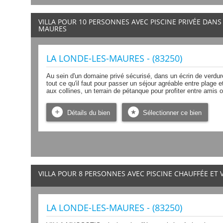
VILLA POUR 10 PERSONNES AVEC PISCINE PRIVÉE DANS
MAURES
LA LONDE-LES-MAURES - (83250)
Au sein d'un domaine privé sécurisé, dans un écrin de verdure 
tout ce qu'il faut pour passer un séjour agréable entre plage
aux collines, un terrain de pétanque pour profiter entre amis o
Détails du bien
Sélectionner ce bien
VILLA POUR 8 PERSONNES AVEC PISCINE CHAUFFÉE ET
LA LONDE-LES-MAURES - (83250)