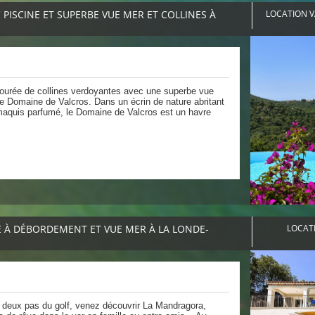
 PISCINE ET SUPERBE VUE MER ET COLLINES À
LOCATION V
tourée de collines verdoyantes avec une superbe vue
e Domaine de Valcros. Dans un écrin de nature abritant
au maquis parfumé, le Domaine de Valcros est un havre
E À DÉBORDEMENT ET VUE MER À LA LONDE-
LOCATI
 deux pas du golf, venez découvrir La Mandragora,