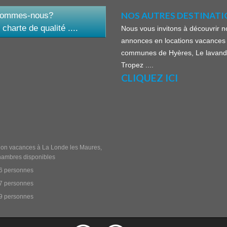
NOS AUTRES DESTINATIO
sommes-nous?
 charte de qualité ....
Nous vous invitons à découvrir n
annonces en locations vacances 
communes de Hyères, Le lavand
Tropez ....
CLIQUEZ ICI
ion vacances à La Londe les Maures,
hambres disponibles
 6 personnes
 7 personnes
 9 personnes