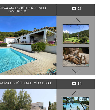
21
N VACANCES - RÉFÉRENCE : VILLA
PASSEREAUX
34
ACANCES - RÉFÉRENCE : VILLA DOLCE