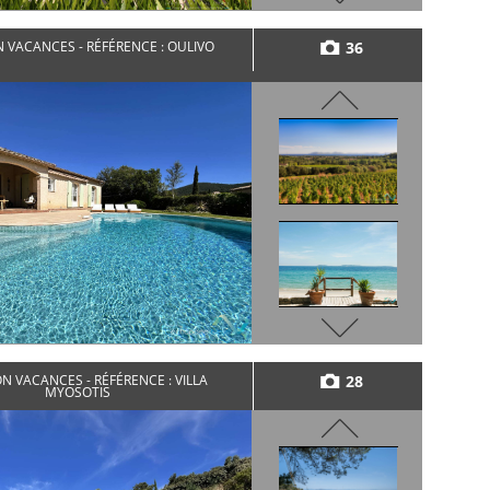
36
 VACANCES - RÉFÉRENCE : OULIVO
28
N VACANCES - RÉFÉRENCE : VILLA
MYOSOTIS