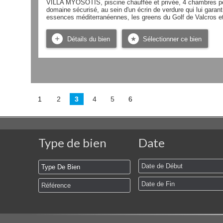
VILLA MYOSOTIS, piscine chauffée et privée, 4 chambres pou
domaine sécurisé, au sein d'un écrin de verdure qui lui garanti
essences méditerranéennes, les greens du Golf de Valcros et au
Détails du bien
Sélectionner ce bien
1
2
3
4
5
6
Type de bien
Date