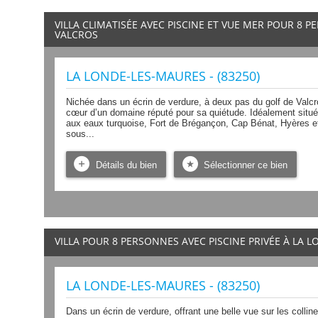
VILLA CLIMATISÉE AVEC PISCINE ET VUE MER POUR 8
VALCROS
LA LONDE-LES-MAURES - (83250)
Nichée dans un écrin de verdure, à deux pas du golf de Valcr
cœur d’un domaine réputé pour sa quiétude. Idéalement située
aux eaux turquoise, Fort de Brégançon, Cap Bénat, Hyères e
sous...
Détails du bien
Sélectionner ce bien
VILLA POUR 8 PERSONNES AVEC PISCINE PRIVÉE À LA 
LA LONDE-LES-MAURES - (83250)
Dans un écrin de verdure, offrant une belle vue sur les colline