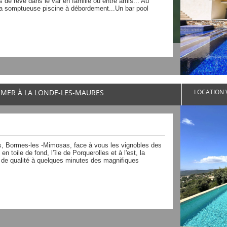
s de rêve dans le var en famille ou entre amis... Au
la somptueuse piscine à débordement...Un bar pool
E MER À LA LONDE-LES-MAURES
LOCATION V
s, Bormes-les -Mimosas, face à vous les vignobles des
 toile de fond, l’île de Porquerolles et à l'est, la
r de qualité à quelques minutes des magnifiques