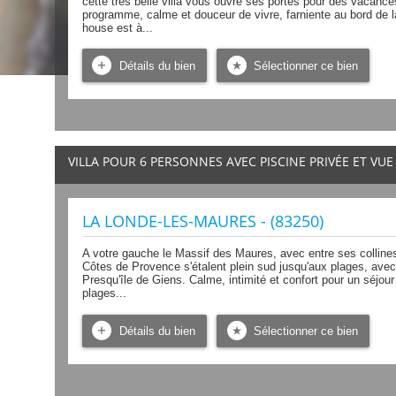
cette très belle villa vous ouvre ses portes pour des vacance
programme, calme et douceur de vivre, farniente au bord de 
house est à...
Détails du bien
Sélectionner ce bien
VILLA POUR 6 PERSONNES AVEC PISCINE PRIVÉE ET VU
LA LONDE-LES-MAURES - (83250)
A votre gauche le Massif des Maures, avec entre ses colline
Côtes de Provence s'étalent plein sud jusqu'aux plages, avec en
Presqu'île de Giens. Calme, intimité et confort pour un séjou
plages...
Détails du bien
Sélectionner ce bien