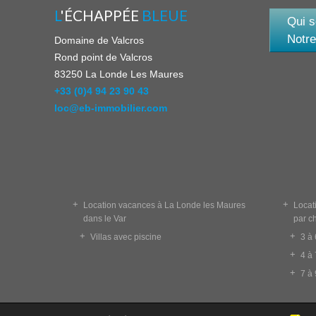
L
'ÉCHAPPÉE
BLEUE
Qui 
Notre
Domaine de Valcros
Rond point de Valcros
83250
La Londe Les Maures
+33 (0)4 94 23 90 43
loc@eb-immobilier.com
+
+
Location vacances à La Londe les Maures
Locat
dans le Var
par c
+
+
Villas avec piscine
3 à
+
4 à
+
7 à